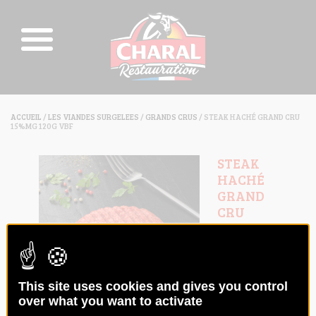
ACCUEIL
/
LES VIANDES SURGELEES
/
GRANDS CRUS
/ STEAK HACHÉ GRAND CRU
15%MG 120G VBF
STEAK
HACHÉ
GRAND
CRU
15%MG
120G VBF
Code :
018234
This site uses cookies and gives you control
over what you want to activate