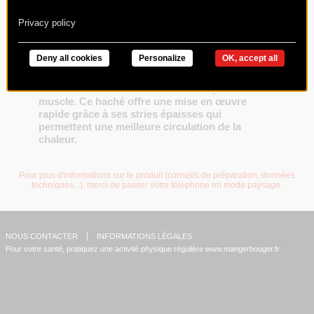
Privacy policy
Deny all cookies
Personalize
OK, accept all
Charal vous propose le Grand Cru, un steak
haché élaboré avec une viande française 100%
muscle. Ce haché offre une mise en œuvre
rapide grâce à ses stries épaisses qui
permettent une meilleure circulation de la
chaleur.
Pour plus d'informations sur le produit (conseils de préparation, données
techniques...), merci de passer votre téléphone en mode paysage.
NOUS CONTACTER
INFORMATIONS LÉGALES
Pour votre santé, pratiquez une activité physique régulière
www.mangerbouger.fr