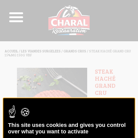
ACCUEIL
/
LES VIANDES SURGELEES
/
GRANDS CRUS
/ STEAK HACHÉ GRAND CRU
15%MG 150G VBF
STEAK
HACHÉ
GRAND
CRU
15%MG
150G VBF
Code :
018235
This site uses cookies and gives you control
over what you want to activate