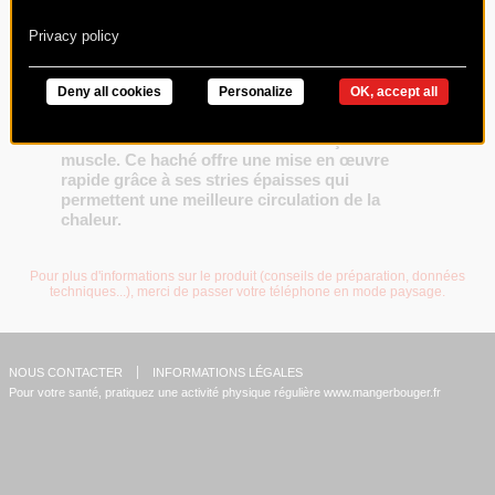
Privacy policy
Deny all cookies
Personalize
OK, accept all
Charal vous propose le Grand Cru, un steak
haché élaboré avec une viande française 100%
muscle. Ce haché offre une mise en œuvre
rapide grâce à ses stries épaisses qui
permettent une meilleure circulation de la
chaleur.
Pour plus d'informations sur le produit (conseils de préparation, données
techniques...), merci de passer votre téléphone en mode paysage.
NOUS CONTACTER
INFORMATIONS LÉGALES
Pour votre santé, pratiquez une activité physique régulière
www.mangerbouger.fr