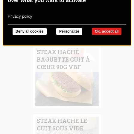
over what you want to activate
Privacy policy
Deny all cookies
Personalize
OK, accept all
STEAK HACHÉ
BAGUETTE CUIT À
CŒUR 90G VBF
STEAK HACHE LE
CUIT SOUS VIDE