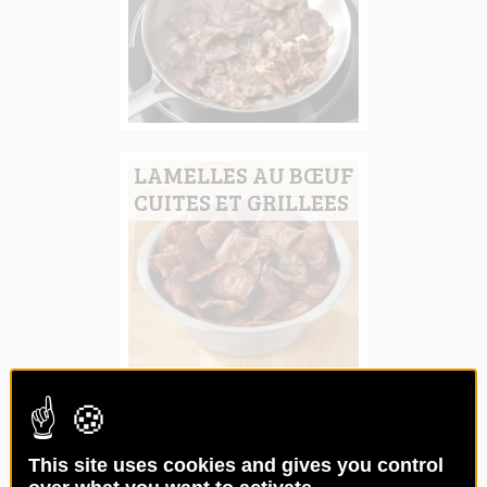
LAMELLES AU BŒUF
CUITES ET GRILLEES
STEAK HACHÉ
BAGUETTE CUIT À
This site uses cookies and gives you control
CŒUR 38G VBF