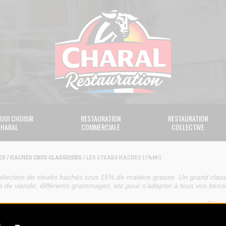
UOI CHOISIR
RESTAURATION
RESTAURATION
HARAL
COMMERCIALE
COLLECTIVE
ES
/
HACHES CRUS CLASSIQUES
/ LES STEAKS HACHES 15%MG
élection de steaks hachés crus 15% de matière grasse. Un grand clas
es de viande, différents grammages, etc pour s'adapter à tous vos besoi
Téléch
ACHÉ PUR
STEAK HACHÉ PUR
STEA