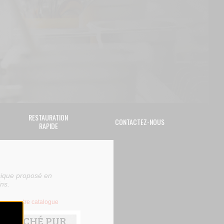
RESTAURATION
CONTACTEZ-NOUS
RAPIDE
sique proposé en
ns.
arger notre catalogue
K HACHÉ PUR