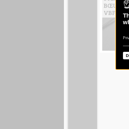
BŒUF 15
VBF
Th
wh
Pri
D