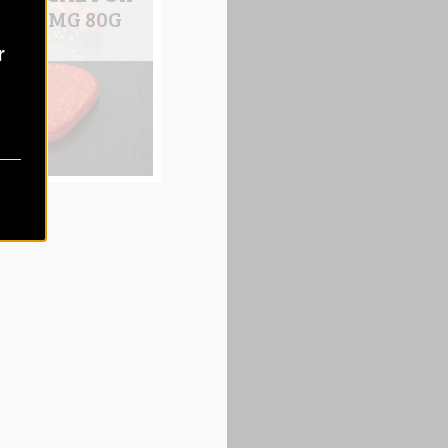
 15%MG 80G
r