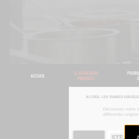
LE CATALOGUE
POURQ
ACCUEIL
PRODUITS
C
ACCUEIL
/
LES VIANDES SURGELE
Découvrez notre s
différentes origin
STEAK H