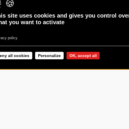
%MG 100G
BŒUF 15%MG 45G
BŒUF
VBF
VBF
is site uses cookies and gives you control ove
at you want to activate
vacy policy
eny all cookies
Personalize
OK, accept all