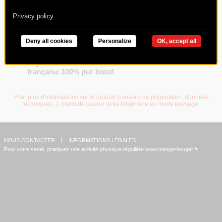
Privacy policy
Deny all cookies
Personalize
OK, accept all
Charal vous propose ce steak haché 15%MG de
45g. Un haché élaboré avec une viande
française 100% pur bœuf.
Pour plus d'informations sur le produit (conseils de préparation, données
techniques...), merci de passer votre téléphone en mode paysage.
NOUS CONTACTER
INFORMATIONS LÉGALES
Pour votre santé, pratiquez une activité physique régulière
www.mangerbouger.fr