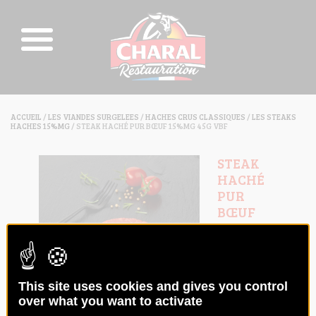
ACCUEIL
/
LES VIANDES SURGELEES
/
HACHES CRUS CLASSIQUES
/
LES STEAKS
HACHES 15%MG
/ STEAK HACHÉ PUR BŒUF 15%MG 45G VBF
STEAK
HACHÉ
PUR
BŒUF
15%MG
45G VBF
Code :
018022
This site uses cookies and gives you control
over what you want to activate