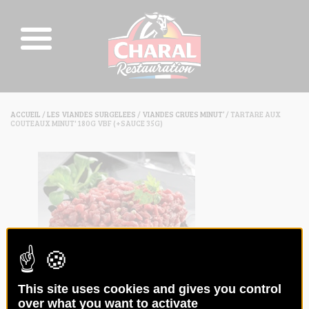
ACCUEIL
/
LES VIANDES SURGELEES
/
VIANDES CRUES MINUT’
/ TARTARE AUX
COUTEAUX MINUT' 180G VBF (+SAUCE 35G)
This site uses cookies and gives you control
TARTARE AUX COUTEAUX MINUT'
over what you want to activate