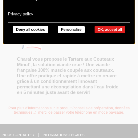
180G VBF (+SAUCE 35G)
Code : 018324
Privacy policy
Deny all cookies
Personalize
OK, accept all
Charal vous propose le Tartare aux Couteaux
Minut', la solution viande crue ! Une viande
française 100% muscle coupée aux couteaux.
Une offre pratique et rapide à mettre en œuvre
grâce à un conditionnement innovant
permettant une décongélation dans l'eau froide
en 5 minutes juste avant de servir!
Pour plus d'informations sur le produit (conseils de préparation, données
techniques...), merci de passer votre téléphone en mode paysage.
NOUS CONTACTER
INFORMATIONS LÉGALES