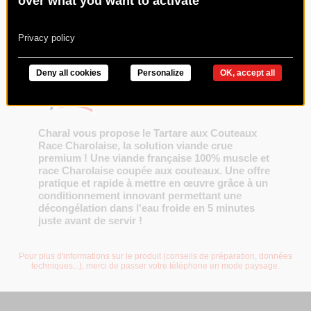
over what you want to activate
RACE CHAROLAISE 150G VBF
Code : 018411
Privacy policy
Deny all cookies
Personalize
OK, accept all
Charal vous propose le Tartare aux Couteaux
Race Charolaise, la solution viande crue
premium ! Une viande française 100% muscle et
race Charolaise coupée aux couteaux. Une offre
pratique et rapide à mettre en œuvre grâce à un
conditionnement innovant permettant une
décongélation dans l'eau froide en 5 minutes
juste avant de servir !
Pour plus d'informations sur le produit (conseils de préparation, données
techniques...), merci de passer votre téléphone en mode paysage.