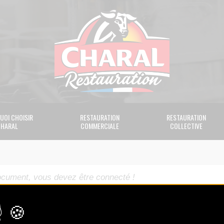
UOI CHOISIR
RESTAURATION
RESTAURATION
HARAL
COMMERCIALE
COLLECTIVE
ocument, vous devez être connecté !