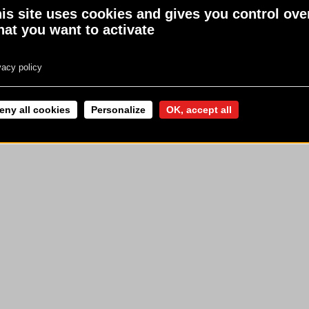
is site uses cookies and gives you control ove
 LÉGALES
physique régulière
www.mangerbouger.fr
at you want to activate
vacy policy
eny all cookies
Personalize
OK, accept all