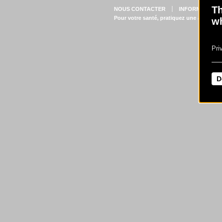
Th
NOUS CONTACTER
INFORMATIONS
Pour votre santé, pratiquez une activité 
wh
Pri
D