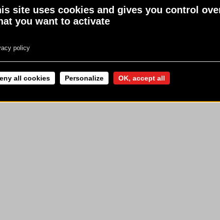
is site uses cookies and gives you control ove
 LÉGALES
physique régulière
www.mangerbouger.fr
at you want to activate
vacy policy
eny all cookies
Personalize
OK, accept all