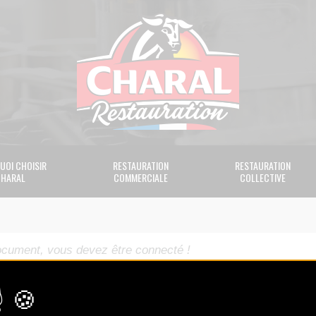
UOI CHOISIR
RESTAURATION
RESTAURATION
HARAL
COMMERCIALE
COLLECTIVE
ocument, vous devez être connecté !