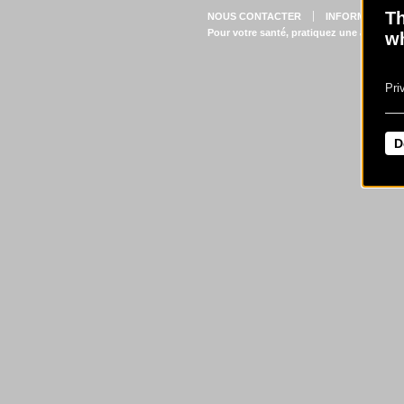
Th
NOUS CONTACTER
INFORMATIONS
Pour votre santé, pratiquez une activité 
wh
Pri
D