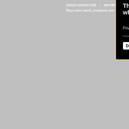
Th
NOUS CONTACTER
INFORMATIONS
Pour votre santé, pratiquez une activité 
wh
Pri
D