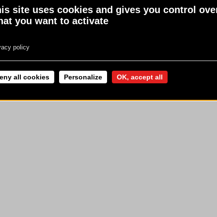
is site uses cookies and gives you control ove
 LÉGALES
physique régulière
www.mangerbouger.fr
at you want to activate
vacy policy
eny all cookies
Personalize
OK, accept all