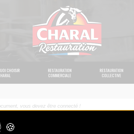
UOI CHOISIR
RESTAURATION
RESTAURATION
HARAL
COMMERCIALE
COLLECTIVE
ocument, vous devez être connecté !