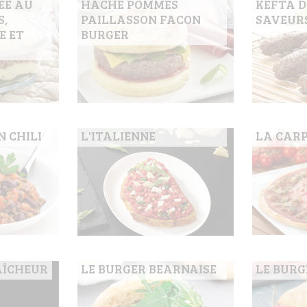
EE AU
HACHE POMMES
KEFTA D
,
PAILLASSON FACON
SAVEUR
E ET
BURGER
N CHILI
L'ITALIENNE
LA CARP
AÎCHEUR
LE BURGER BEARNAISE
LE BUR