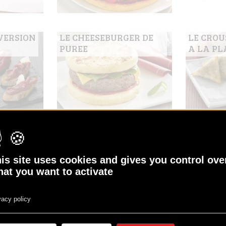
VERSION
LE CHEESEBURGER DE
LE CROU
PUREE
A LA P
QUE
LE PANINI COMME UN
LE PARM
CROQUE
BOLOGN
is site uses cookies and gives you control ove
at you want to activate
vacy policy