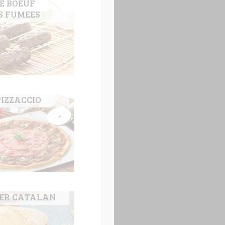
E BOEUF
S FUMEES
IZZACCIO
GER CATALAN