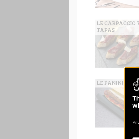
LE CARPACCIO 
TAPAS
LE PANINI BAS
Th
wh
Pri