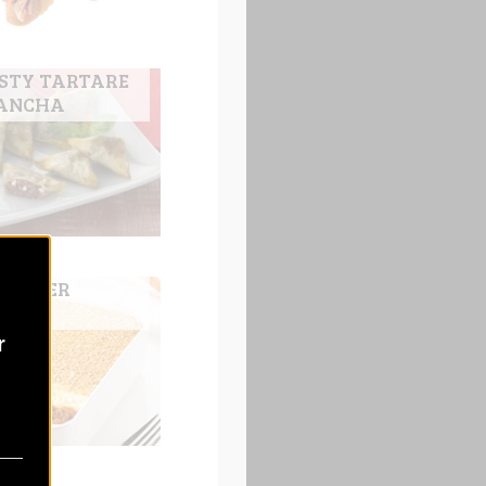
STY TARTARE
LANCHA
ENTIER
AISE
r