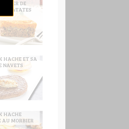
ENTIER DE
AUX PATATES
K HACHE ET SA
E NAVETS
K HACHE
 AU MORBIER