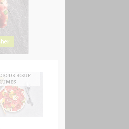
IO DE BŒUF
RUMES