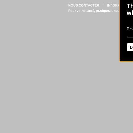
Th
NOUS CONTACTER
INFORMATIONS
Pour votre santé, pratiquez une activité 
wh
Pri
D