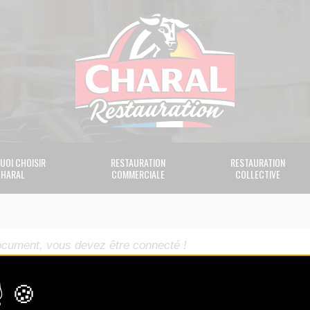
UOI CHOISIR
RESTAURATION
RESTAURATION
HARAL
COMMERCIALE
COLLECTIVE
ocument, vous devez être connecté !