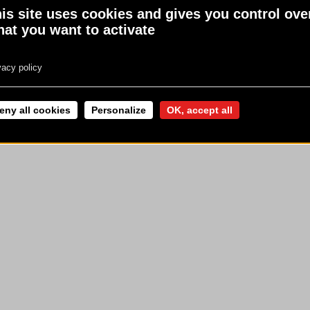
is site uses cookies and gives you control ove
 LÉGALES
physique régulière
www.mangerbouger.fr
at you want to activate
vacy policy
eny all cookies
Personalize
OK, accept all