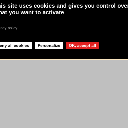
is site uses cookies and gives you control ove
 LÉGALES
physique régulière
www.mangerbouger.fr
at you want to activate
vacy policy
eny all cookies
Personalize
OK, accept all