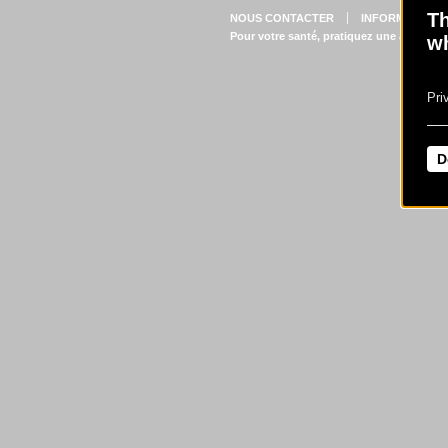
Th
NOUS CONTACTER
INFORMATIONS
Pour votre santé, pratiquez une activité 
wh
Pri
D