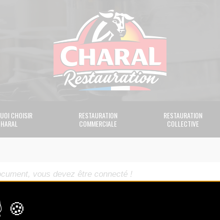
UOI CHOISIR
RESTAURATION
RESTAURATION
HARAL
COMMERCIALE
COLLECTIVE
ocument, vous devez être connecté !